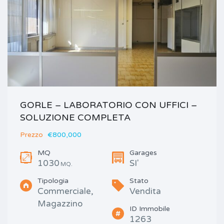
GORLE – LABORATORIO CON UFFICI –
SOLUZIONE COMPLETA
Prezzo
€800,000
MQ
Garages
1030
SI'
MQ.
Tipologia
Stato
Commerciale,
Vendita
Magazzino
ID Immobile
1263