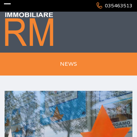
035463513
NEWS