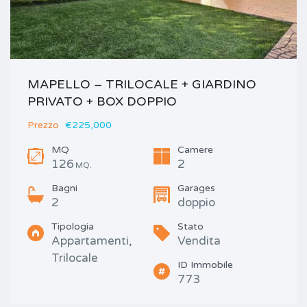
MAPELLO – TRILOCALE + GIARDINO
PRIVATO + BOX DOPPIO
Prezzo
€225,000
MQ
Camere
126
2
MQ.
Bagni
Garages
2
doppio
Tipologia
Stato
Appartamenti,
Vendita
Trilocale
ID Immobile
773