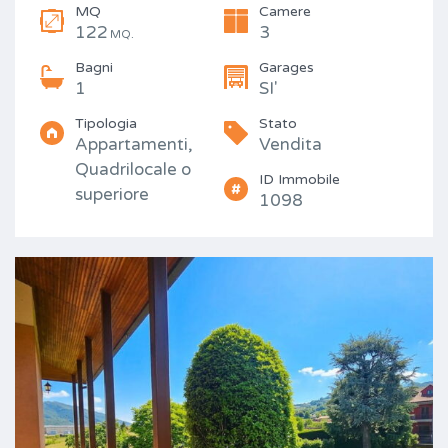
MQ
Camere
122
3
MQ.
Bagni
Garages
1
SI'
Tipologia
Stato
Appartamenti,
Vendita
Quadrilocale o
ID Immobile
superiore
1098