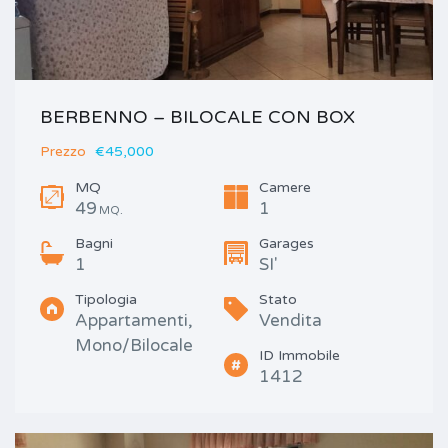
BERBENNO – BILOCALE CON BOX
Prezzo
€45,000
MQ
Camere
49
1
MQ.
Bagni
Garages
1
SI'
Tipologia
Stato
Appartamenti,
Vendita
Mono/Bilocale
ID Immobile
1412