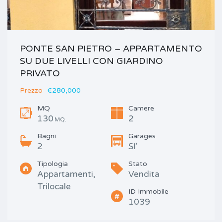
PONTE SAN PIETRO – APPARTAMENTO
SU DUE LIVELLI CON GIARDINO
PRIVATO
Prezzo
€280,000
MQ
Camere
130
2
MQ.
Bagni
Garages
2
SI'
Tipologia
Stato
Appartamenti,
Vendita
Trilocale
ID Immobile
1039