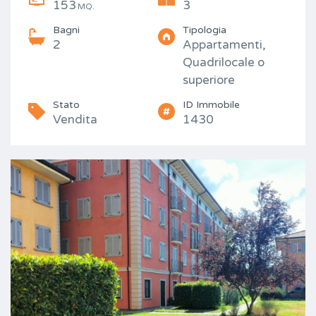
153
3
MQ.
Bagni
Tipologia
2
Appartamenti,
Quadrilocale o
superiore
Stato
ID Immobile
Vendita
1430