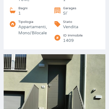
MQ.
Bagni
Garages
1
SI'
Tipologia
Stato
Appartamenti,
Vendita
Mono/Bilocale
ID Immobile
1409