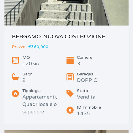
BERGAMO-NUOVA COSTRUZIONE
Prezzo
€360,000
MQ
Camere
120
3
MQ.
Bagni
Garages
2
DOPPIO
Tipologia
Stato
Appartamenti,
Vendita
Quadrilocale o
ID Immobile
superiore
1435