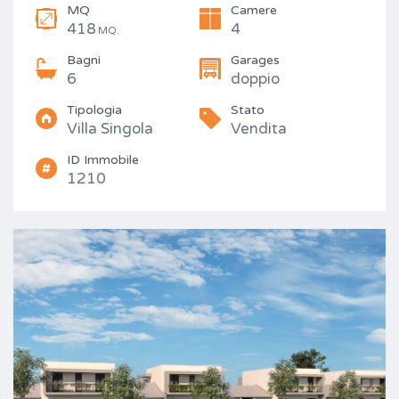
MQ
Camere
418
4
MQ.
Bagni
Garages
6
doppio
Tipologia
Stato
Villa Singola
Vendita
ID Immobile
1210