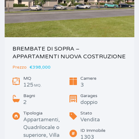
BREMBATE DI SOPRA –
APPARTAMENTI NUOVA COSTRUZIONE
Prezzo
€398,000
MQ
Camere
125
3
MQ.
Bagni
Garages
2
doppio
Tipologia
Stato
Appartamenti,
Vendita
Quadrilocale o
ID Immobile
superiore, Villa
1303