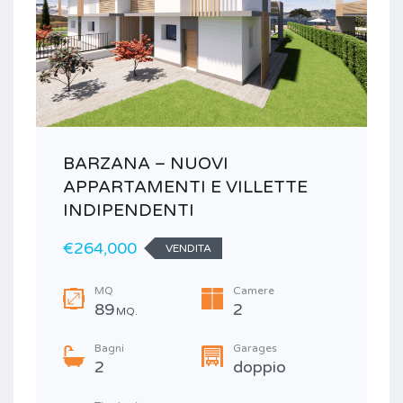
BARZANA – NUOVI
V
APPARTAMENTI E VILLETTE
t
INDIPENDENTI
€264,000
VENDITA
MQ
Camere
89
2
MQ.
Bagni
Garages
2
doppio