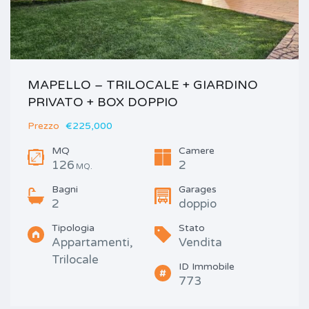
MAPELLO – TRILOCALE + GIARDINO
PRIVATO + BOX DOPPIO
Prezzo
€225,000
MQ
Camere
126
2
MQ.
Bagni
Garages
2
doppio
Tipologia
Stato
Appartamenti,
Vendita
Trilocale
ID Immobile
773