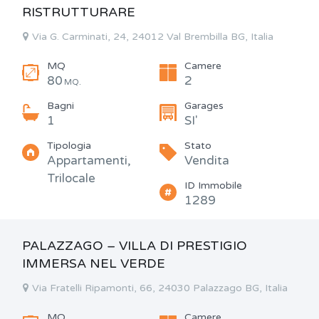
RISTRUTTURARE
Via G. Carminati, 24, 24012 Val Brembilla BG, Italia
MQ
Camere
80
2
MQ.
Bagni
Garages
1
SI'
Tipologia
Stato
Appartamenti,
Vendita
Trilocale
ID Immobile
1289
PALAZZAGO – VILLA DI PRESTIGIO
IMMERSA NEL VERDE
Via Fratelli Ripamonti, 66, 24030 Palazzago BG, Italia
MQ
Camere