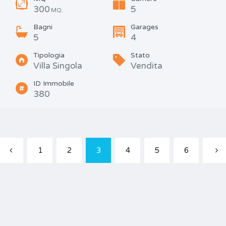
300
5
MQ.
Bagni
Garages
5
4
Tipologia
Stato
Villa Singola
Vendita
ID Immobile
380
1
2
3
4
5
6