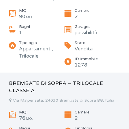
MQ
Camere
90
2
MQ.
Bagni
Garages
1
possibilità
Tipologia
Stato
Appartamenti,
Vendita
Trilocale
ID Immobile
1278
BREMBATE DI SOPRA – TRILOCALE
CLASSE A
Via Malpensata, 24030 Brembate di Sopra BG, Italia
MQ
Camere
76
2
MQ.
Bagni
Tipologia