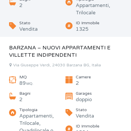
2
Appartamenti,
Trilocale
Stato
ID Immobile
Vendita
1325
BARZANA – NUOVI APPARTAMENTI E
VILLETTE INDIPENDENTI
Via Giuseppe Verdi, 24030 Barzana BG, Italia
MQ
Camere
89
2
MQ.
Bagni
Garages
2
doppio
Tipologia
Stato
Appartamenti,
Vendita
Trilocale,
ID Immobile
Quadrilocale o