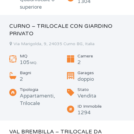
1304
superiore
CURNO – TRILOCALE CON GIARDINO
PRIVATO
Via Marigolda, 9, 24035 Curno BG, Italia
MQ
Camere
105
2
MQ.
Bagni
Garages
2
doppio
Tipologia
Stato
Appartamenti,
Vendita
Trilocale
ID Immobile
1294
VAL BREMBILLA – TRILOCALE DA