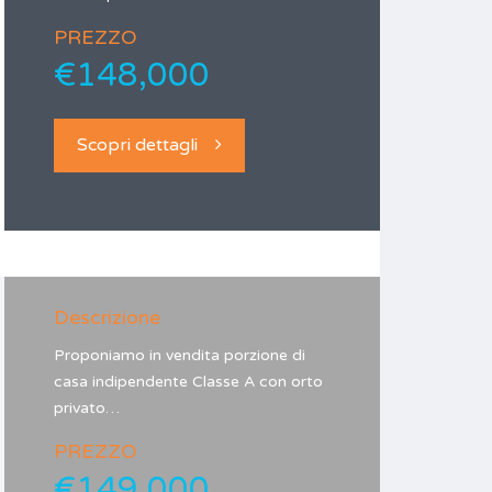
PREZZO
€148,000
Scopri dettagli
Descrizione
Proponiamo in vendita porzione di
casa indipendente Classe A con orto
privato…
PREZZO
€149,000