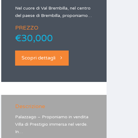
Nel cuore di Val Brembilla, nel centro
del paese di Brembilla, proponiamo…
PREZZO
€30,000
Scopri dettagli
Descrizione
Palazzago – Proponiamo in vendita
Villa di Prestigio immersa nel verde.
In…