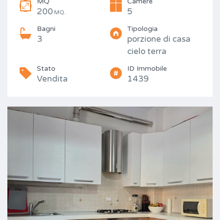
MQ
Camere
200
5
MQ.
Bagni
Tipologia
3
porzione di casa
cielo terra
Stato
ID Immobile
Vendita
1439