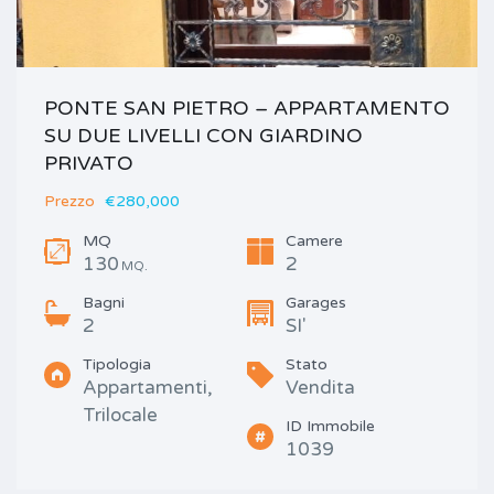
PONTE SAN PIETRO – APPARTAMENTO
SU DUE LIVELLI CON GIARDINO
PRIVATO
Prezzo
€280,000
MQ
Camere
130
2
MQ.
Bagni
Garages
2
SI'
Tipologia
Stato
Appartamenti,
Vendita
Trilocale
ID Immobile
1039