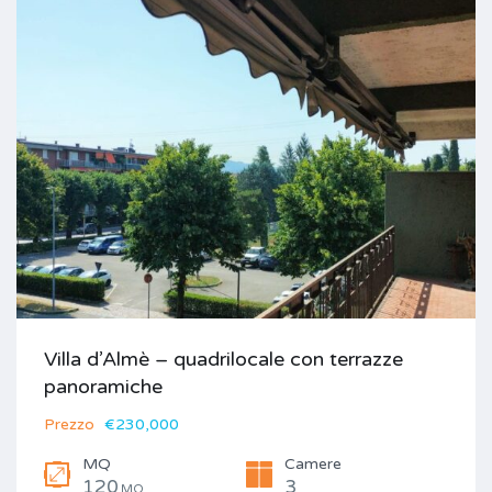
Villa d’Almè – quadrilocale con terrazze
panoramiche
Prezzo
€230,000
MQ
Camere
120
3
MQ.