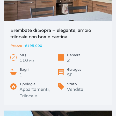
Brembate di Sopra – elegante, ampio
trilocale con box e cantina
Prezzo
€195,000
MQ
Camere
110
2
MQ
Bagni
Garages
1
SI'
Tipologia
Stato
Appartamenti,
Vendita
Trilocale