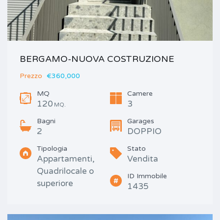
BERGAMO-NUOVA COSTRUZIONE
Prezzo
€360,000
MQ
Camere
120
3
MQ.
Bagni
Garages
2
DOPPIO
Tipologia
Stato
Appartamenti,
Vendita
Quadrilocale o
ID Immobile
superiore
1435