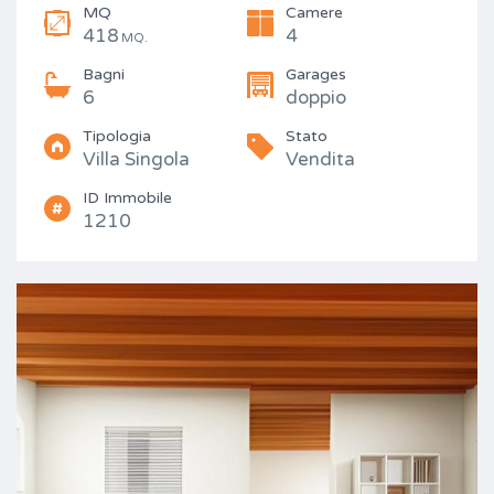
MQ
Camere
418
4
MQ.
Bagni
Garages
6
doppio
Tipologia
Stato
Villa Singola
Vendita
ID Immobile
1210