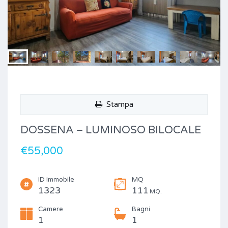
Stampa
DOSSENA – LUMINOSO BILOCALE
€55,000
ID Immobile
MQ
1323
111
MQ.
Camere
Bagni
1
1