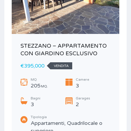
STEZZANO – APPARTAMENTO
CON GIARDINO ESCLUSIVO
€395,000
VENDITA
MQ
Camere
205
3
MQ.
Bagni
Garages
3
2
Tipologia
Appartamenti, Quadrilocale o
superiore