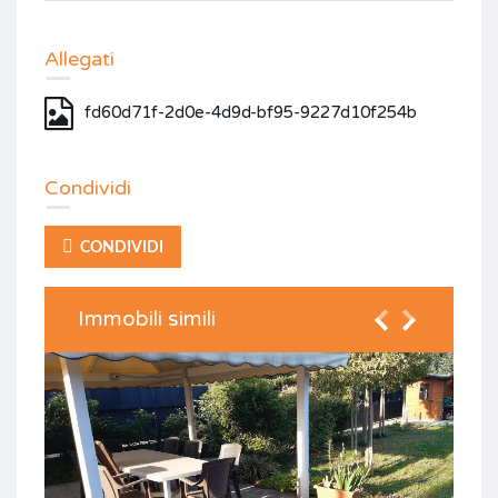
Allegati
fd60d71f-2d0e-4d9d-bf95-9227d10f254b
Condividi
CONDIVIDI
Immobili simili