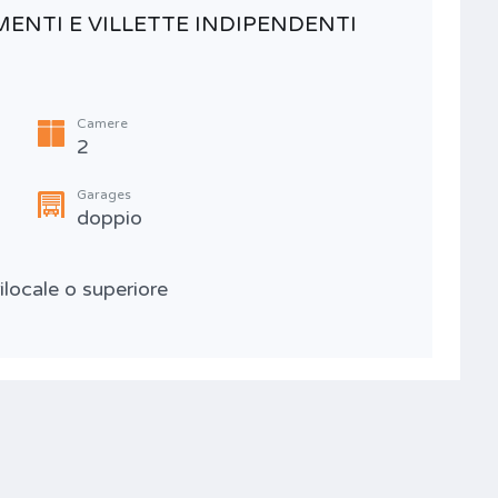
ENTI E VILLETTE INDIPENDENTI
PA
€2
Camere
2
Garages
doppio
ilocale o superiore