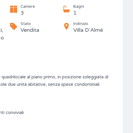
Camere
Bagni
3
1
Stato
Indirizzo
i,
Vendita
Villa D'Almè
 o
adrilocale al piano primo, in posizione soleggiata di
 sole due unità abitative, senza spese condominiali.
i conviviali