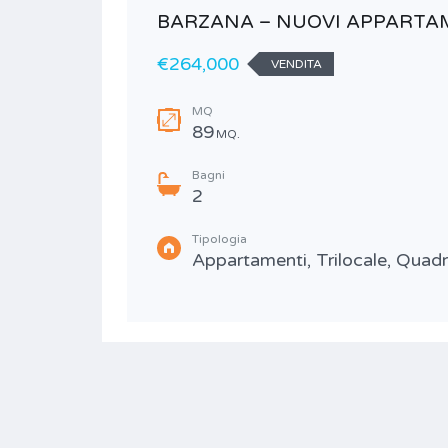
BARZANA – NUOVI APPARTAM
€264,000
VENDITA
MQ
89
MQ.
Bagni
2
Tipologia
Appartamenti, Trilocale, Quadr