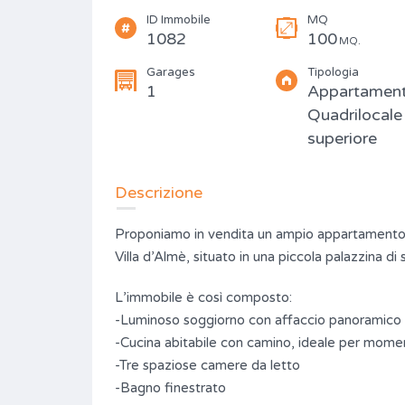
ID Immobile
MQ
1082
100
MQ.
Garages
Tipologia
1
Appartament
Quadrilocale
superiore
Descrizione
Proponiamo in vendita un ampio appartamento qu
Villa d’Almè, situato in una piccola palazzina di
L’immobile è così composto:
-Luminoso soggiorno con affaccio panoramico
-Cucina abitabile con camino, ideale per moment
-Tre spaziose camere da letto
-Bagno finestrato