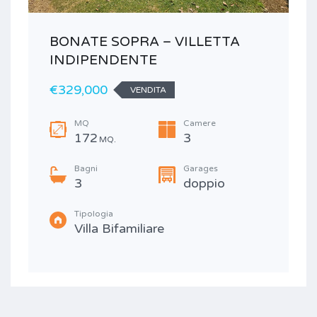
BONATE SOPRA – VILLETTA
INDIPENDENTE
€329,000
C
VENDITA
MQ
Camere
172
3
MQ.
Bagni
Garages
3
doppio
Tipologia
Villa Bifamiliare